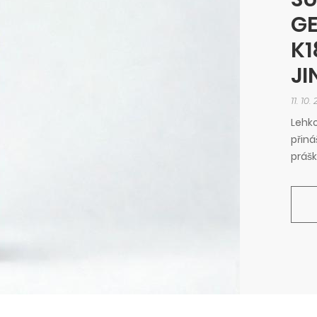
GE
K1
JI
11. 10.
Lehko
přiná
prášk