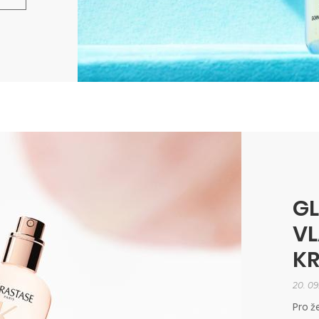
GL
VL
KR
20. 09
Pro ž