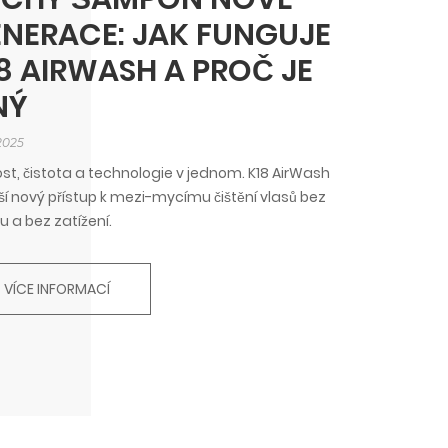
NERACE: JAK FUNGUJE
8 AIRWASH A PROČ JE
NÝ
 2025
st, čistota a technologie v jednom. K18 AirWash
ší nový přístup k mezi-mycímu čištění vlasů bez
u a bez zatížení.
VÍCE INFORMACÍ