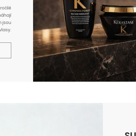
ročilé
máhají
m jsou
 vlasy.
S