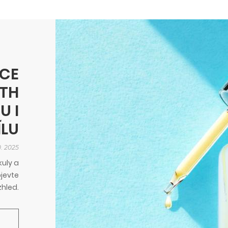
CE
UTH
U I
ÍLU
0. 2025
kuly a
bjevte
zhled.