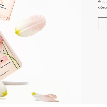
Gloss
účesu