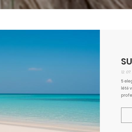
SU
12. 07
5 ele
létě 
prof