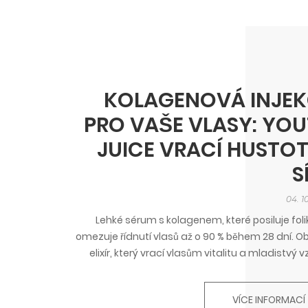
KOLAGENOVÁ INJEK
PRO VAŠE VLASY: YO
JUICE VRACÍ HUSTOT
S
04. 1
Lehké sérum s kolagenem, které posiluje foli
omezuje řídnutí vlasů až o 90 % během 28 dní. O
elixír, který vrací vlasům vitalitu a mladistvý v
VÍCE INFORMACÍ