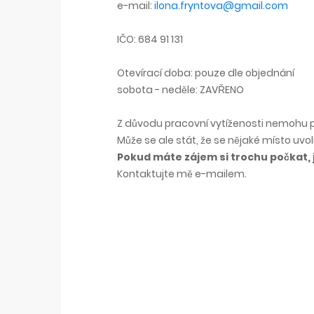
e-mail:
ilona.fryntova@gmail.com
IČO: 684 91 131
Otevírací doba: pouze dle objednání
sobota - neděle: ZAVŘENO
Z důvodu pracovní vytíženosti nemohu p
Může se ale stát, že se nějaké místo uvol
Pokud máte zájem si trochu počkat, j
Kontaktujte mě e-mailem.