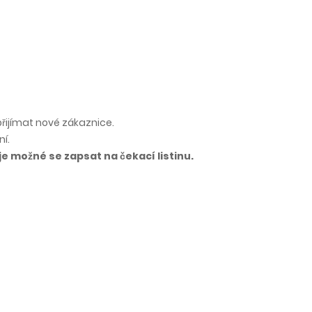
řijímat nové zákaznice.
ní.
e možné se zapsat na čekací listinu.